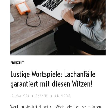
FREIZEIT
Lustige Wortspiele: Lachanfälle
garantiert mit diesen Witzen!
12. MAY 2023
BY
ANNA
3 MIN READ
Wer kennt sie nicht, die witzigen Wortspiele, die uns zum Lachen