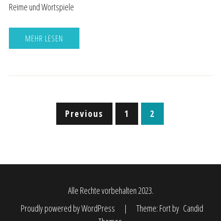
Reime und Wortspiele
MEHR LESEN
Posts
Previous
1
2
pagination
Alle Rechte vorbehalten 2023.
Proudly powered by WordPress
|
Theme: Fort by
Candid