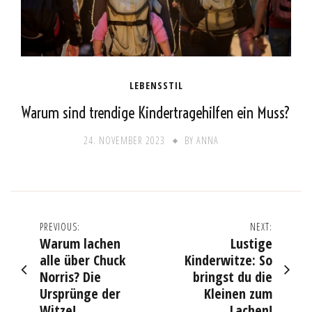
LEBENSSTIL
Warum sind trendige Kindertragehilfen ein Muss?
24. NOVEMBER 2023
BY
ANNA
Post
PREVIOUS:
NEXT:
Warum lachen
Lustige
navigation
alle über Chuck
Kinderwitze: So
Norris? Die
bringst du die
Ursprünge der
Kleinen zum
Witze!
Lachen!